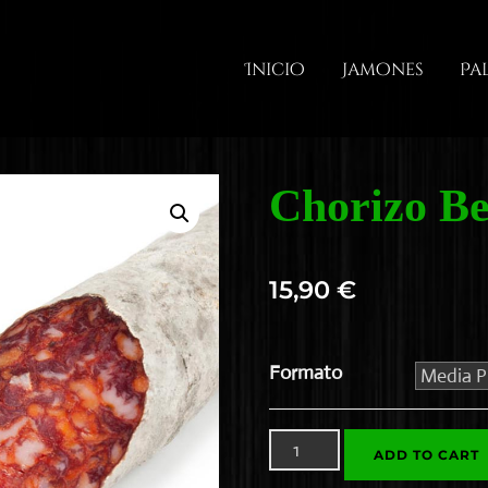
Inicio
Jamones
Pa
Chorizo Be
15,90
€
Formato
Chorizo
ADD TO CART
Bellota